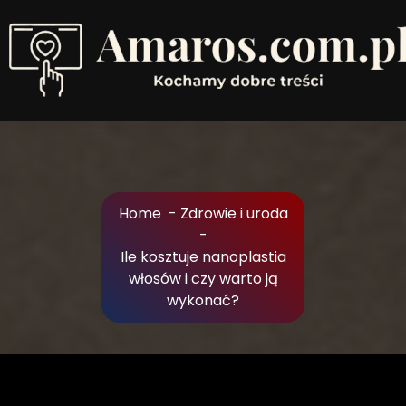
Skip
to
Content
Kochamy dobre treści
Home
-
Zdrowie i uroda
-
Ile kosztuje nanoplastia
włosów i czy warto ją
wykonać?