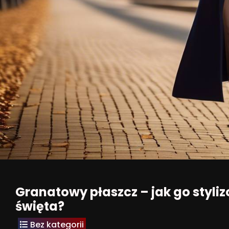
Granatowy płaszcz – jak go styliz
święta?
Bez kategorii