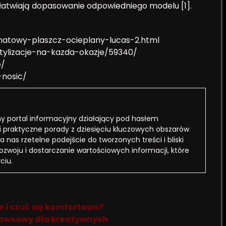
ułatwiają dopasowanie odpowiedniego modelu [1].
ranatowy-plaszcz-ocieplany-lucas-2.html
tylizacje-na-kazda-okazje/59340/
e/
-nosic/
 portal informacyjny działający pod hasłem
i praktyczne porady z dziesięciu kluczowych obszarów
a nas rzetelne podejście do tworzonych treści i bliski
rozwoju i dostarczanie wartościowych informacji, które
ciu.
o i czuć się komfortowo?
 krawcowy dla kreatywnych