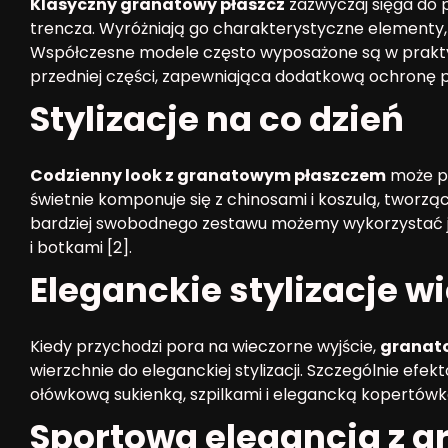
Klasyczny granatowy płaszcz
zazwyczaj sięga do p
trencza. Wyróżniają go charakterystyczne elementy, ta
Współczesne modele często wyposażone są w prakty
przedniej części, zapewniająca dodatkową ochronę p
Stylizacje na co dzień
Codzienny look z granatowym płaszczem
może pr
świetnie komponuje się z chinosami i koszulą, tworząc
bardziej swobodnego zestawu możemy wykorzystać 
i botkami [2].
Eleganckie stylizacje 
Kiedy przychodzi pora na wieczorne wyjście,
granato
wierzchnie do eleganckiej stylizacji. Szczególnie efe
ołówkową sukienką, szpilkami i elegancką kopertówką
Sportowa elegancja z 