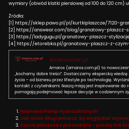
wymiary (obwód klatki piersiowej od 100 do 120 cm) 
Źródła:
[1] https://sklep.pawo.pl/pl/kurtkiplaszcze/7120-g
[2] https://answear.com/blog/granatowy-plaszcz-s
[3] https://ladygugu.pl/granatowy-plaszcz-stylizacj
[4] https://etorebka.pl/granatowy-plaszcz-z-czym
Amaros.com.pl
Amaros (amaros.com.pl) to nowoczesny
„kochamy dobre treści”. Dostarczamy ekspercką wiedzę 
życia – od biznesu przez lifestyle po technologię. Wyróżni
kontakt z czytelnikami. Naszą misją jest inspirowanie do 
pomagają podejmować lepsze decyzje w codziennym ży
Naprawa Pomp Hydraulicznych
Jak nosić długi płaszcz, by wyglądać stylow
Szycie płaszcza z prostokąta – prosty trik