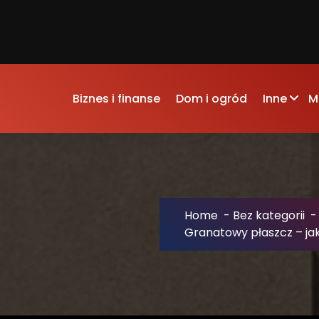
Biznes i finanse
Dom i ogród
Inne
M
Home
-
Bez kategorii
Granatowy płaszcz – jak