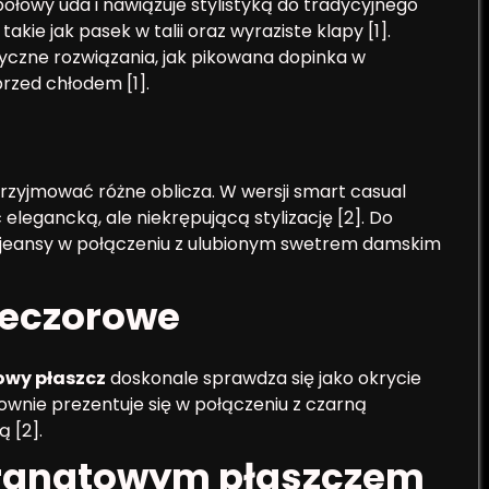
ołowy uda i nawiązuje stylistyką do tradycyjnego
kie jak pasek w talii oraz wyraziste klapy [1].
czne rozwiązania, jak pikowana dopinka w
rzed chłodem [1].
zyjmować różne oblicza. W wersji smart casual
 elegancką, ale niekrępującą stylizację [2]. Do
jeansy w połączeniu z ulubionym swetrem damskim
wieczorowe
wy płaszcz
doskonale sprawdza się jako okrycie
ktownie prezentuje się w połączeniu z czarną
 [2].
granatowym płaszczem