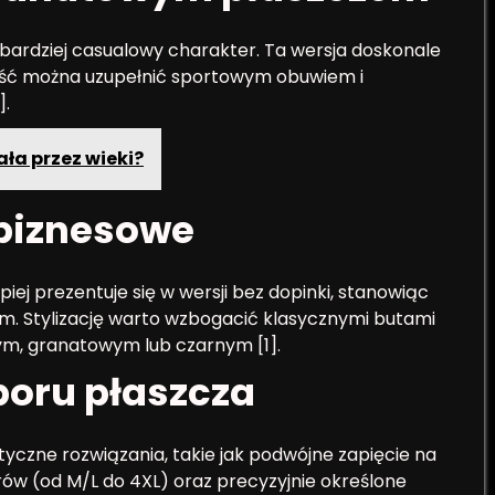
 bardziej casualowy charakter. Ta wersja doskonale
łość można uzupełnić sportowym obuwiem i
].
ła przez wieki?
 biznesowe
piej prezentuje się w wersji bez dopinki, stanowiąc
rem. Stylizację warto wzbogacić klasycznymi butami
ym, granatowym lub czarnym [1].
boru płaszcza
yczne rozwiązania, takie jak podwójne zapięcie na
rów (od M/L do 4XL) oraz precyzyjnie określone