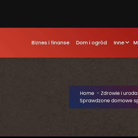
Biznes i finanse
Dom i ogród
Inne
M
Home
-
Zdrowie i uroda
Sprawdzone domowe spo