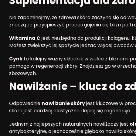
Suplementacja dla zdro
Nie zapominajmy, że zdrowa skóra zaczyna się od we
znacząco przyspieszyć proces gojenia się blizn po trą
Witamina C
jest niezbędna do produkcji kolagenu, kt
Możesz zwiększyć jej spożycie jedząc więcej owoców
Cynk
to kolejny ważny składnik w walce z bliznami p
pomaga w regeneracji skóry. Znajdziesz go w orzecha
zbożowych.
Nawilżanie – klucz do z
Odpowiednie
nawilżanie skóry
jest kluczowe w proce
skóra jest bardziej elastyczna i lepiej się regeneruje.
Jednym z najlepszych naturalnych nawilżaczy jest
ol
antybakteryjne, a jednocześnie głęboko nawilża skórę