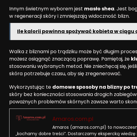
Innym świetnym wyborem jest
masło shea
. Jest bo
w regeneracji skóry i zmniejszają widoczność blizn.
Ile kalorii powinna spożywać kobieta w ciągu 
Walka z bliznami po trądziku może być długim proces
możesz osiągnąć znaczącą poprawę. Pamiętaj, że
kl
stosowaniu wybranych metod. Nie zniechęcaj się, jeś
skóra potrzebuje czasu, aby się zregenerować.
Wykorzystując te
domowe sposoby na blizny po tr
skóry bez konieczności stosowania drogich zabiegów
poważnych problemów skórnych zawsze warto skons
Amaros.com.pl
Amaros (amaros.com.pl) to nowoczesny
„kochamy dobre treści”. Dostarczamy ekspercką wiedzę 