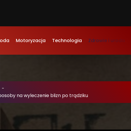
oda
Motoryzacja
Technologia
Zdrowie i uroda
-
soby na wyleczenie blizn po trądziku