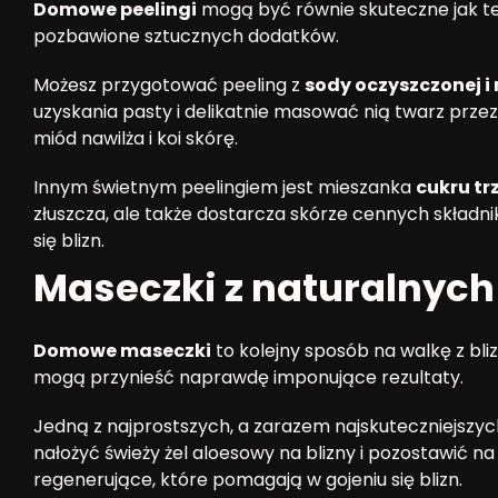
Domowe peelingi
mogą być równie skuteczne jak te
pozbawione sztucznych dodatków.
Możesz przygotować peeling z
sody oczyszczonej i
uzyskania pasty i delikatnie masować nią twarz przez k
miód nawilża i koi skórę.
Innym świetnym peelingiem jest mieszanka
cukru tr
złuszcza, ale także dostarcza skórze cennych składn
się blizn.
Maseczki z naturalnych
Domowe maseczki
to kolejny sposób na walkę z bl
mogą przynieść naprawdę imponujące rezultaty.
Jedną z najprostszych, a zarazem najskuteczniejszy
nałożyć świeży żel aloesowy na blizny i pozostawić na
regenerujące, które pomagają w gojeniu się blizn.