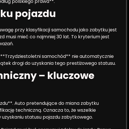
dług polskiego prawa**.
eku pojazdu
wagę przy klasyfikacji samochodu jako zabytku jest
d musi mieć co najmniej 30 lat. To kryterium jest
ważań.
. **Trzydziestoletni samochód** nie automatycznie
ątek drogi do uzyskania tego prestiżowego statusu.
chniczny – kluczowe
azdu**. Auto pretendujące do miana zabytku
kację techniczną. Oznacza to, że wszelkie
 uzyskaniu statusu pojazdu zabytkowego.