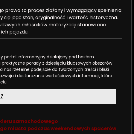
go prawa to proces złożony i wymagający spełnienia
y się jego stan, oryginalność i wartość historyczna.
awdziwych miłośników motoryzacji stanowi ono
ich pojazdu.
 portal informacyjny działający pod hasłem
i praktyczne porady z dziesięciu kluczowych obszarów
a nas rzetelne podejście do tworzonych treści i bliski
rozwoju i dostarczanie wartościowych informacji, które
ciu.
u?
lakieru samochodowego
wojego miasta podczas weekendowych spacerów