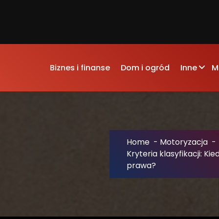
Biznes i finanse
Dom i ogród
Inne
M
Home
-
Motoryzacja
-
Kryteria klasyfikacji: 
prawa?