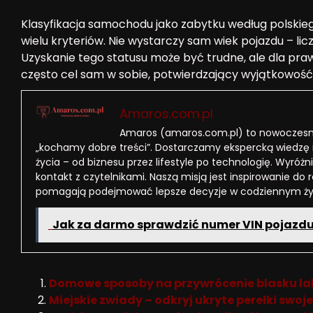
Klasyfikacja samochodu jako zabytku według polskie
wielu kryteriów. Nie wystarczy sam wiek pojazdu – licz
Uzyskanie tego statusu może być trudne, ale dla pr
często cel sam w sobie, potwierdzający wyjątkowość 
Amaros.com.pl
Amaros (amaros.com.pl) to nowoczesny
„kochamy dobre treści”. Dostarczamy ekspercką wiedzę 
życia – od biznesu przez lifestyle po technologię. Wyróżni
kontakt z czytelnikami. Naszą misją jest inspirowanie do 
pomagają podejmować lepsze decyzje w codziennym ży
Jak za darmo sprawdzić numer VIN pojazd
Domowe sposoby na przywrócenie blasku 
Miejskie zwiady – odkryj ukryte perełki s