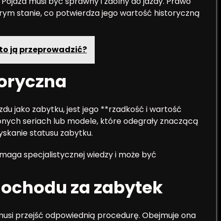
 Pojazd musi być sprawny i zdolny do jazdy. Prawo
m stanie, co potwierdza jego wartość historyczną
arto ją przeprowadzić?
toryczna
du jako zabytku, jest jego **rzadkość i wartość
nych seriach lub modele, które odegrały znaczącą
zyskanie statusu zabytku.
maga specjalistycznej wiedzy i może być
ochodu za zabytek
l musi przejść odpowiednią procedurę. Obejmuje ona