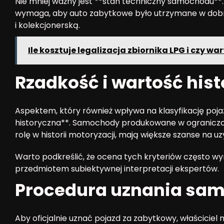
Nie mniej ważny jest **stan techniczny samochodu**.
wymaga, aby auto zabytkowe było utrzymane w dobry
i kolekcjonerską.
Ile kosztuje legalizacja zbiornika LPG i czy w
Rzadkość i wartość his
Aspektem, który również wpływa na klasyfikację pojaz
historyczna**. Samochody produkowane w ograniczo
rolę w historii motoryzacji, mają większe szanse na u
Warto podkreślić, że ocena tych kryteriów często wy
przedmiotem subiektywnej interpretacji ekspertów.
Procedura uznania sam
Aby oficjalnie uznać pojazd za zabytkowy, właścicie