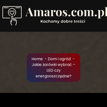
Skip
to
Content
Kochamy dobre treści
Home
-
Dom i ogród
-
Jakie żarówki wybrać –
LED czy
energooszczędne?