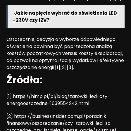
Jakie napięcie wybrać do oświetlenia LED
- 230V czy 12V?
Ostatecznie, decyzja o wyborze odpowiedniego
oświetlenia powinna być poprzedzona analizą
kosztów początkowych versus koszty eksploatacji,
co pozwoli na optymalizację wydatków i efektywne
oszczędzanie energii [1][2][3].
Źródła:
[1] https://himp.pl/pl/blog/zarowki-led-czy-
energooszczedne-1639554242.html
[2] https://businessinsider.com.pl/poradnik-
finansowy/oszczedzanie/czy-zarowki-led-sa-
oszczedne-czy-istnieja-lepsze-opcje/swsm4ef