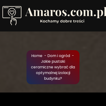
Skip
to
Content
Kochamy dobre treści
Home
-
Dom i ogród
-
Jakie pustaki
ceramiczne wybrać dla
optymalnej izolacji
budynku?