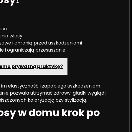
osa
cnia włosy
sowe i chronią przed uszkodzeniami
 i ograniczają przesuszanie
ącemu prywatną praktykę?
 im elastyczność i zapobiega uszkodzeniom
ie pozwala utrzymać zdrowy, gładki wygląd i
szczonych koloryzacją czy stylizacją.
łosy w domu krok po