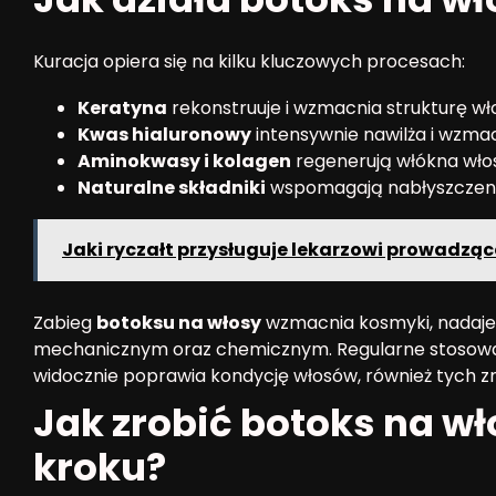
Kuracja opiera się na kilku kluczowych procesach:
Keratyna
rekonstruuje i wzmacnia strukturę wł
Kwas hialuronowy
intensywnie nawilża i wzma
Aminokwasy i kolagen
regenerują włókna wło
Naturalne składniki
wspomagają nabłyszczenie
Jaki ryczałt przysługuje lekarzowi prowadz
Zabieg
botoksu na włosy
wzmacnia kosmyki, nadaje
mechanicznym oraz chemicznym. Regularne stosowan
widocznie poprawia kondycję włosów, również tych zni
Jak zrobić botoks na w
kroku?