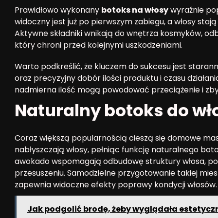
Prawidłowo wykonany
botoks na włosy
wyraźnie pop
widoczny jest już po pierwszym zabiegu, a włosy stają s
Aktywne składniki wnikają do wnętrza kosmyków, odb
który chroni przed kolejnymi uszkodzeniami.
Warto podkreślić, że kluczem do sukcesu jest stara
oraz precyzyjny dobór ilości produktu i czasu działan
nadmierna ilość mogą powodować przeciążenie i zbyt
Naturalny botoks do w
Coraz większą popularnością cieszą się domowe maski
nabłyszczają włosy, pełniąc funkcję naturalnego botoks
awokado wspomagają odbudowę struktury włosa, popr
przesuszeniu. Samodzielne przygotowanie takiej miesza
zapewnia widoczne efekty poprawy kondycji włosów.
Jak podgolić brodę, żeby wyglądała estetyczn