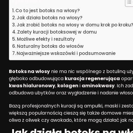
Spis treści
Co to jest botoks na włosy?
Jak działa botoks na włosy?
Jak zrobić botoks na włosy w domu krok po kroku
Zalety kuracji botoksowej w domu
Możliwe efekty i rezultaty
Naturalny botoks do włosów
Najważniejsze wskazówki i podsumowanie
Botoks na włosy
nie ma nic wspólnego z botuliną u
głęboko odbudowująca
kuracja regenerująca
opart
kwas hialuronowy
,
kolagen
i
aminokwasy
. Ich za
odbudowa ubytków oraz wygładzenie i nadanie włos
Bazą profesjonalnych kuracji są ampułki, maski i ze
większą popularnością cieszą się także domowe miesz
oliwa z oliwek czy awokado, które mogą działać jak n
Jak działa botoks na wł