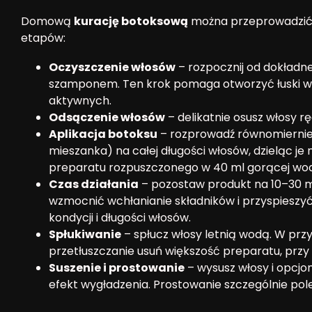
Domową
kurację botoksową
można przeprowadzić s
etapów:
Oczyszczenie włosów
– rozpocznij od dokładn
szamponem. Ten krok pomaga otworzyć łuski wło
aktywnych.
Odsączenie włosów
– delikatnie osusz włosy rę
Aplikacja botoksu
– rozprowadź równomiernie
mieszanka) na całej długości włosów, dzieląc je n
preparatu rozpuszczonego w 40 ml gorącej wody,
Czas działania
– pozostaw produkt na 10–30 m
wzmocnić wchłanianie składników i przyspieszyć e
kondycji i długości włosów.
Spłukiwanie
– spłucz włosy letnią wodą. W pr
przetłuszczanie usuń większość preparatu, przy
Suszenie i prostowanie
– wysusz włosy i opcjon
efekt wygładzenia. Prostowanie szczególnie pol