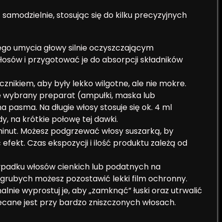
amodzielnie, stosując się do kilku precyzyjnych
ego umycia głowy silnie oczyszczającym
sów i przygotować je do absorpcji składników
cznikiem, aby były lekko wilgotne, ale nie mokre.
 wybrany preparat (ampułki, maska lub
a pasma. Na długie włosy stosuje się ok. 4 ml
 na krótkie połowę tej dawki.
inut. Możesz podgrzewać włosy suszarką, by
fekt. Czas ekspozycji i ilość produktu zależą od
zypadku włosów cienkich lub podatnych na
 grubych możesz pozostawić lekki film ochronny.
alnie wyprostuj je, aby „zamknąć” łuski oraz utrwalić
ecane jest przy bardzo zniszczonych włosach.