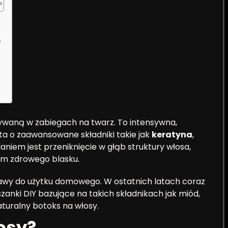
?
żywaną w zabiegach na twarz. To intensywna,
a o zaawansowane składniki takie jak
keratyna
,
daniem jest przeniknięcie w głąb struktury włosa,
om zdrowego blasku.
stawy do użytku domowego. W ostatnich latach coraz
anki DIY bazujące na takich składnikach jak miód,
aturalny botoks na włosy.
osy?