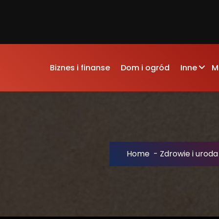
Biznes i finanse
Dom i ogród
Inne
M
Home
-
Zdrowie i uroda