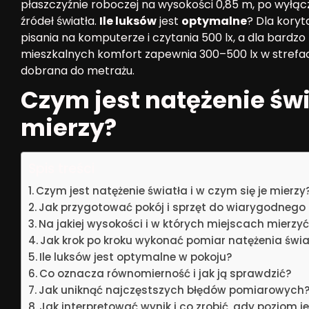
płaszczyźnie roboczej na wysokości 0,85 m, po wyłącz
źródeł światła.
Ile luksów
jest
optymalne
? Dla koryt
pisania na komputerze i czytania 500 lx, a dla bardz
mieszkalnych komfort zapewnia 300–500 lx w strefa
dobrana do metrażu.
Czym jest natężenie świa
mierzy?
Spis treści
Czym jest natężenie światła i w czym się je mierzy
Jak przygotować pokój i sprzęt do wiarygodnego
Na jakiej wysokości i w których miejscach mierzy
Jak krok po kroku wykonać pomiar natężenia świa
Ile luksów jest optymalne w pokoju?
Co oznacza równomierność i jak ją sprawdzić?
Jak uniknąć najczęstszych błędów pomiarowych
Jak interpretować wynik i co zrobić, gdy poziom je