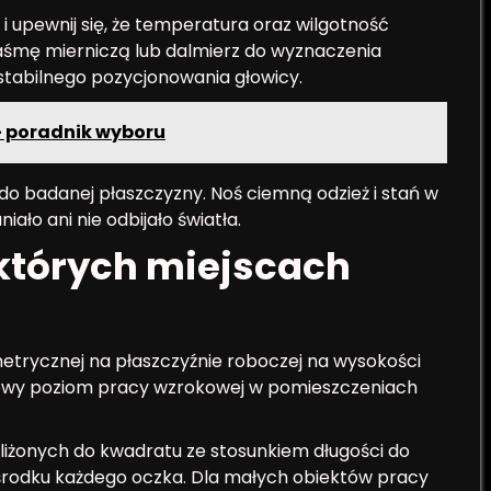
 upewnij się, że temperatura oraz wilgotność
taśmę mierniczą lub dalmierz do wyznaczenia
stabilnego pozycjonowania głowicy.
- poradnik wyboru
 do badanej płaszczyzny. Noś ciemną odzież i stań w
iało ani nie odbijało światła.
 których miejscach
metrycznej na płaszczyźnie roboczej na wysokości
powy poziom pracy wzrokowej w pomieszczeniach
iżonych do kwadratu ze stosunkiem długości do
w środku każdego oczka. Dla małych obiektów pracy