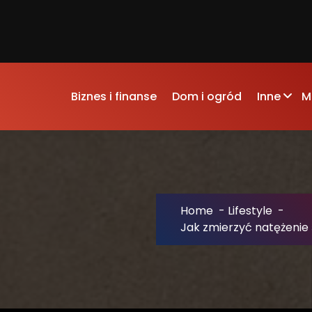
Biznes i finanse
Dom i ogród
Inne
M
Home
-
Lifestyle
-
Jak zmierzyć natężenie ś