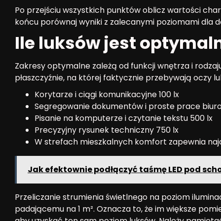
Po przejściu wszystkich punktów oblicz wartości cha
końcu porównaj wyniki z zalecanymi poziomami dla da
Ile luksów jest optymal
Zakresy optymalne zależą od funkcji wnętrza i rodza
płaszczyźnie, na której faktycznie przebywają oczy 
Korytarze i ciągi komunikacyjne 100 lx
Segregowanie dokumentów i proste prace biuro
Pisanie na komputerze i czytanie tekstu 500 lx
Precyzyjny rysunek techniczny 750 lx
W strefach mieszkalnych komfort zapewnia najc
Jak efektownie podłączyć taśmę LED pod sc
Przeliczanie strumienia świetlnego na poziom iluminacj
padającemu na 1 m². Oznacza to, że im większe pomi
aby uzyskać ten sam poziom luksów. Należy pamiętać 