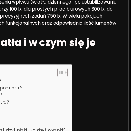
eniu wpływu światła dziennego i po ustabilizowaniu
arzy 100 lx, dla prostych prac biurowych 300 lx, do
o precyzyjnych zadań 750 lx. W wielu pokojach
ch funkcjonalnych oraz odpowiednia ilość lumenów
tła i w czym się je
?
 pomiaru?
ć?
tła?
?
st zbyt niski lub zbyt wysoki?