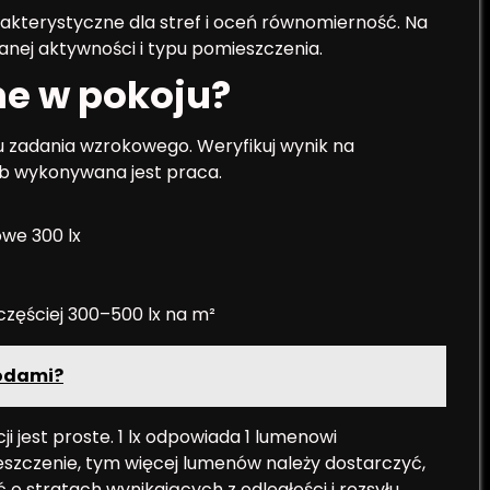
rakterystyczne dla stref i oceń równomierność. Na
nej aktywności i typu pomieszczenia.
ne w pokoju?
ju zadania wzrokowego. Weryfikuj wynik na
lub wykonywana jest praca.
we 300 lx
zęściej 300–500 lx na m²
hodami?
i jest proste. 1 lx odpowiada 1 lumenowi
eszczenie, tym więcej lumenów należy dostarczyć,
o stratach wynikających z odległości i rozsyłu