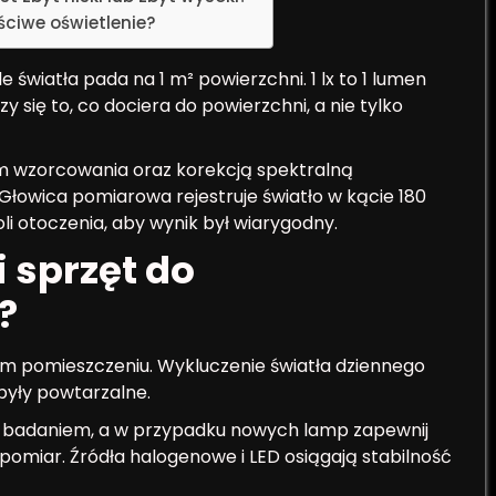
ściwe oświetlenie?
e światła pada na 1 m² powierzchni. 1 lx to 1 lumen
y się to, co dociera do powierzchni, a nie tylko
wzorcowania oraz korekcją spektralną
łowica pomiarowa rejestruje światło w kącie 180
i otoczenia, aby wynik był wiarygodny.
 sprzęt do
?
ym pomieszczeniu. Wykluczenie światła dziennego
 były powtarzalne.
d badaniem, a w przypadku nowych lamp zapewnij
omiar. Źródła halogenowe i LED osiągają stabilność