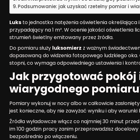
Podsumowanie: jak uzyskać rzetelny pomiar i wła
Luks
to jednostka natężenia oświetlenia określająca il
przypadający na 1 m². W ocenie jakości oświetlenia licz
strumień świetlny emitowany przez źródła.
Do pomiaru służy
luksomierz
z ważnym świadectwem 
dopasowaną do widzenia fotopowego ludzkiego oka. G
stopni, co wymaga odpowiedniego ustawienia i kontrol
Jak przygotować pokój i
wiarygodnego pomiaru
Pomiary wykonuj w nocy albo w całkowicie zasłonięt
jest konieczne, aby nie zawyżać wyniku i aby warunki
Źródła wyładowcze włącz co najmniej 30 minut prze
im 100 godzin pracy zanim przeprowadzisz docelowy p
bezpośrednio po włączeniu.