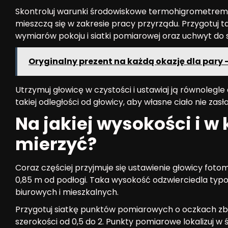
Skontroluj warunki środowiskowe termohigrometrem i
mieszczą się w zakresie pracy przyrządu. Przygotuj 
wymiarów pokoju i siatki pomiarowej oraz uchwyt do 
Oryginalny prezent na każdą okazję dla pary 
Utrzymuj głowicę w czystości i ustawiaj ją równolegle
takiej odległości od głowicy, aby własne ciało nie zasłan
Na jakiej wysokości i w
mierzyć?
Coraz częściej przyjmuje się ustawienie głowicy foto
0,85 m od podłogi. Taka wysokość odzwierciedla ty
biurowych i mieszkalnych.
Przygotuj siatkę punktów pomiarowych o oczkach zbl
szerokości od 0,5 do 2. Punkty pomiarowe lokalizuj 