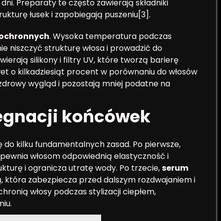
 dni. Preparaty te często zawierają składniki
ukturę łusek i zapobiegają puszeniu[3].
ochronnych
. Wysoka temperatura podczas
e niszczyć strukturę włosa i prowadzić do
ają silikony i filtry UV, które tworzą barierę
t o kilkadziesiąt procent w porównaniu do włosów
zdrowy wygląd i pozostają mniej podatne na
lęgnacji końcówek
ę do kilku fundamentalnych zasad. Po pierwsze,
pewnia włosom odpowiednią elastyczność i
kturę i ogranicza utratę wody. Po trzecie,
serum
 która zabezpiecza przed dalszym rozdwajaniem i
hronią włosy podczas stylizacji ciepłem,
iu.