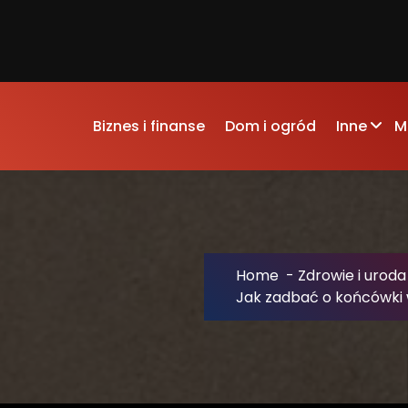
Biznes i finanse
Dom i ogród
Inne
M
Home
-
Zdrowie i uroda
Jak zadbać o końcówki 