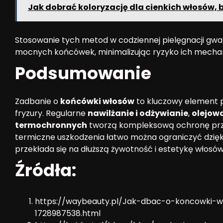
Jak dobrać koloryzację dla cienkich włosów, 
Stosowanie tych metod w codziennej pielęgnacji gwa
mocnych końcówek, minimalizując ryzyko ich mechan
Podsumowanie
Zadbanie o
końcówki włosów
to kluczowy element p
fryzury. Regularne
nawilżanie i odżywianie
,
olejow
termochronnych
tworzą kompleksową ochronę prze
termiczne uszkodzenia łatwo można ograniczyć dzięki
przekłada się na dłuższą żywotność i estetykę włosów[
Źródła:
https://waybeauty.pl/Jak-dbac-o-koncowki-w
1728987538.html