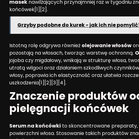
masek
nawilżających przynajmniej raz w tygodniu z
końcówek[1][2].
Grzyby podobne do kurek - jak ich nie pomylić
Istotną rolę odgrywa również
olejowanie włosów
or
pozostają na włosach, tworząc warstwę ochronną.
O
jojoba czy migdałowy, wnikają w strukturę włosa, tw
utratą wilgoci oraz działaniem szkodliwych czynnik
włosy, poprawia ich elastyczność oraz ułatwia rozc
uszkodzenia[1][2][3][4].
Znaczenie produktów 
pielęgnacji końcówek
Serum na końcówki
to skoncentrowane preparaty, 
powierzchni włosa. Stosowanie takich produktów znac