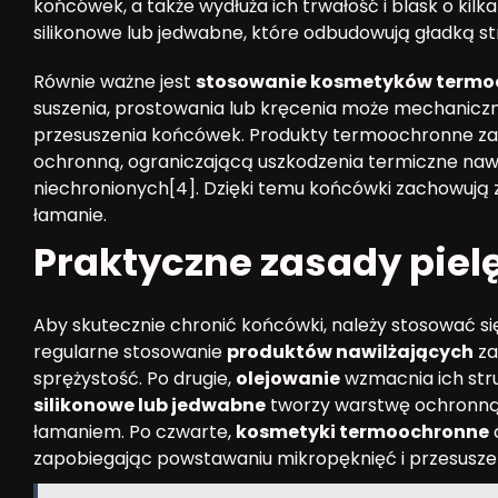
końcówek, a także wydłuża ich trwałość i blask o kilka
silikonowe lub jedwabne, które odbudowują gładką str
Równie ważne jest
stosowanie kosmetyków termo
suszenia, prostowania lub kręcenia może mechaniczni
przesuszenia końcówek. Produkty termoochronne zawier
ochronną, ograniczającą uszkodzenia termiczne nawe
niechronionych[4]. Dzięki temu końcówki zachowują 
łamanie.
Praktyczne zasady pie
Aby skutecznie chronić końcówki, należy stosować si
regularne stosowanie
produktów nawilżających
za
sprężystość. Po drugie,
olejowanie
wzmacnia ich stru
silikonowe lub jedwabne
tworzy warstwę ochronną,
łamaniem. Po czwarte,
kosmetyki termoochronne
c
zapobiegając powstawaniu mikropęknięć i przesuszen