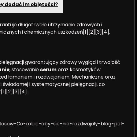
by dodać im objętości?
rantuje długotrwałe utrzymanie zdrowych i
icznych i chemicznych uszkodzeń[1][2][3][4].
ielęgnacji gwarantujący zdrowy wygląd i trwałość
anie
, stosowanie
serum
oraz kosmetyków
d łamaniem i rozdwajaniem. Mechaniczne oraz
 świadomej i systematycznej pielęgnacji, co
1][2][3][4].
losow-Co-robic-aby-sie-nie-rozdwajaly-blog-pol-