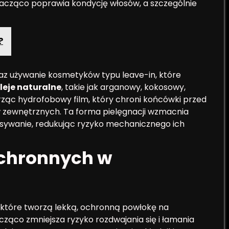
nacząco poprawia kondycję włosów, a szczególnie
?
az używanie kosmetyków typu leave-in, które
leje naturalne
, takie jak arganowy, kokosowy,
orząc hydrofobowy film, który chroni końcówki przed
ów zewnętrznych. Ta forma pielęgnacji wzmacnia
zesywanie, redukując ryzyko mechanicznego ich
ochronnych w
które tworzą lekką, ochronną powłokę na
ząco zmniejsza ryzyko rozdwajania się i łamania