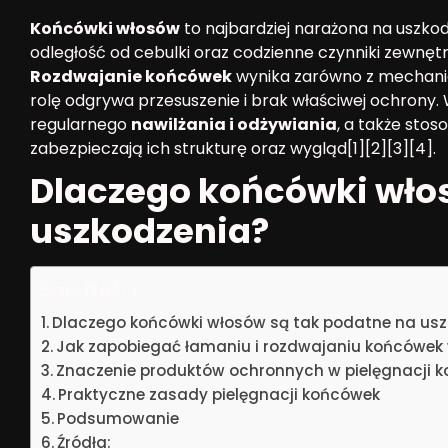
Końcówki włosów
to najbardziej narażona na uszkod
odległość od cebulki oraz codzienne czynniki zewnętr
Rozdwajanie końcówek
wynika zarówno z mechanic
rolę odgrywa przesuszenie i brak właściwej ochron
regularnego
nawilżania i odżywiania
, a także sto
zabezpieczają ich strukturę oraz wygląd[1][2][3][4].
Dlaczego końcówki wło
uszkodzenia?
Spis treści
Dlaczego końcówki włosów są tak podatne na us
Jak zapobiegać łamaniu i rozdwajaniu końcówek
Znaczenie produktów ochronnych w pielęgnacji 
Praktyczne zasady pielęgnacji końcówek
Podsumowanie
Źródła: