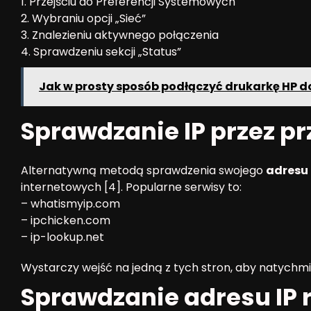
1. Przejściu do Preferencji Systemowych
2. Wybraniu opcji „Sieć”
3. Znalezieniu aktywnego połączenia
4. Sprawdzeniu sekcji „Status”
Jak w prosty sposób podłączyć drukarkę HP d
Sprawdzanie IP przez p
Alternatywną metodą sprawdzenia swojego
adresu 
internetowych [4]. Popularne serwisy to:
– whatismyip.com
– ipchicken.com
– ip-lookup.net
Wystarczy wejść na jedną z tych stron, aby natychmia
Sprawdzanie adresu IP 