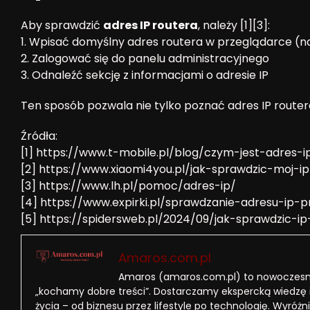
Aby sprawdzić
adres IP routera
, należy [1][3]:
1. Wpisać domyślny adres routera w przeglądarce (najc
2. Zalogować się do panelu administracyjnego
3. Odnaleźć sekcję z informacjami o adresie IP
Ten sposób pozwala nie tylko poznać adres IP routera,
Źródła:
[1] https://www.t-mobile.pl/blog/czym-jest-adres-
[2] https://www.xiaomi4you.pl/jak-sprawdzic-moj-i
[3] https://www.lh.pl/pomoc/adres-ip/
[4] https://www.expirki.pl/sprawdzanie-adresu-ip-
[5] https://spidersweb.pl/2024/09/jak-sprawdzic-i
Amaros.com.pl
Amaros (amaros.com.pl) to nowoczesny
„kochamy dobre treści”. Dostarczamy ekspercką wiedzę 
życia – od biznesu przez lifestyle po technologię. Wyróżni