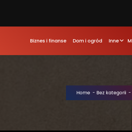
Biznes i finanse
Dom i ogród
Inne
M
Home
-
Bez kategorii