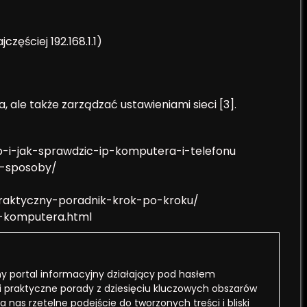
zęściej 192.168.1.1)
 ale także zarządzać ustawieniami sieci [3].
ip-i-jak-sprawdzic-ip-komputera-i-telefonu
p-sposoby/
praktyczny-poradnik-krok-po-kroku/
p-komputera.html
 portal informacyjny działający pod hasłem
i praktyczne porady z dziesięciu kluczowych obszarów
a nas rzetelne podejście do tworzonych treści i bliski