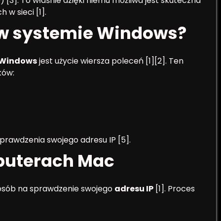
[3]. To właśnie dzięki niemu możliwa jest skuteczna
w sieci [1].
 w systemie Windows?
w Windows
jest użycie wiersza poleceń [1][2]. Ten
ków:
prawdzenia swojego adresu IP [5].
puterach Mac
osób na sprawdzenie swojego
adresu IP
[1]. Proces