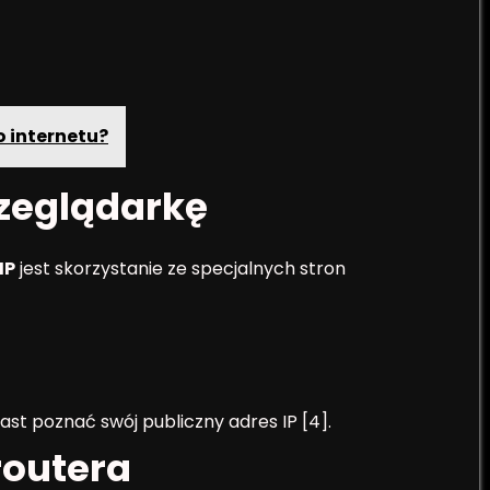
o internetu?
rzeglądarkę
IP
jest skorzystanie ze specjalnych stron
st poznać swój publiczny adres IP [4].
routera