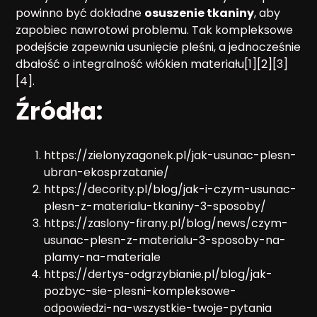
powinno być dokładne
osuszenie tkaniny
, aby
zapobiec nawrotowi problemu. Tak kompleksowe
podejście zapewnia usunięcie pleśni, a jednocześnie
dbałość o integralność włókien materiału[1][2][3]
[4].
Źródła:
https://zielonyzagonek.pl/jak-usunac-plesn-
ubran-ekosprzatanie/
https://decority.pl/blog/jak-i-czym-usunac-
plesn-z-materialu-tkaniny-3-sposoby/
https://zaslony-firany.pl/blog/news/czym-
usunac-plesn-z-materialu-3-sposoby-na-
plamy-na-materiale
https://dertys-odgrzybianie.pl/blog/jak-
pozbyc-sie-plesni-kompleksowe-
odpowiedzi-na-wszystkie-twoje-pytania