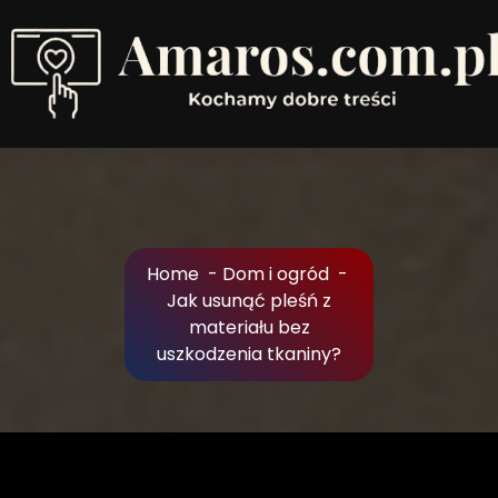
Skip
to
Content
Kochamy dobre treści
Home
-
Dom i ogród
-
Jak usunąć pleśń z
materiału bez
uszkodzenia tkaniny?