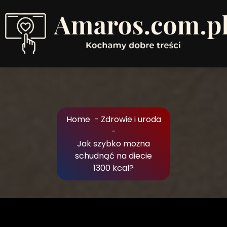
Skip
to
Content
Kochamy dobre treści
Home
-
Zdrowie i uroda
-
Jak szybko można
schudnąć na diecie
1300 kcal?