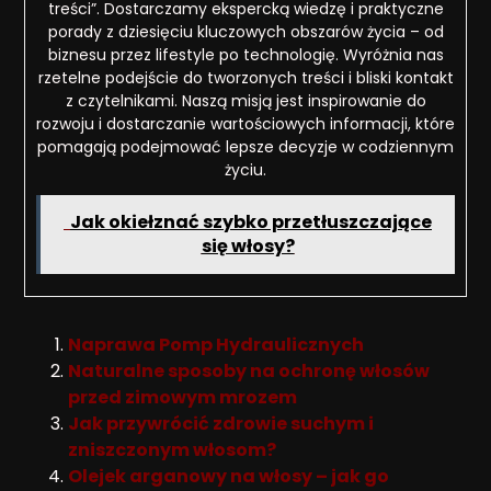
treści”. Dostarczamy ekspercką wiedzę i praktyczne
porady z dziesięciu kluczowych obszarów życia – od
biznesu przez lifestyle po technologię. Wyróżnia nas
rzetelne podejście do tworzonych treści i bliski kontakt
z czytelnikami. Naszą misją jest inspirowanie do
rozwoju i dostarczanie wartościowych informacji, które
pomagają podejmować lepsze decyzje w codziennym
życiu.
Jak okiełznać szybko przetłuszczające
się włosy?
Naprawa Pomp Hydraulicznych
Naturalne sposoby na ochronę włosów
przed zimowym mrozem
Jak przywrócić zdrowie suchym i
zniszczonym włosom?
Olejek arganowy na włosy – jak go