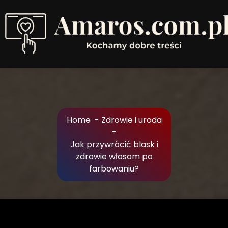
Skip
to
Content
Kochamy dobre treści
Home
-
Zdrowie i uroda
-
Jak przywrócić blask i
zdrowie włosom po
farbowaniu?