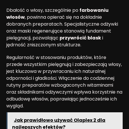
Dbałość o włosy, szczególnie po
farbowaniu
włosów
, powinna opierać się na dokładnie
dobranych preparatach. Specjalistyczne odżywki
oraz maski regenerujące stanowią fundament
pielęgnacji, pozwalając
przywrócić blask
i
jędrność zniszczonym strukturze.
Regularność w stosowaniu produktów, które
przede wszystkim pielęgnują i zabezpieczają włosy,
jest kluczowa w przywracaniu ich naturalnej
odporności i gładkości. Włączenie do codziennej
rutyny preparatów wzbogaconych witaminami
oraz składnikami odżywczymi wpływa korzystnie na
odbudowę włosów, poprawiając jednocześnie ich
wygląd.
Jak prawidłowo używać Olaplex 2 dla
najlepszych efektów?