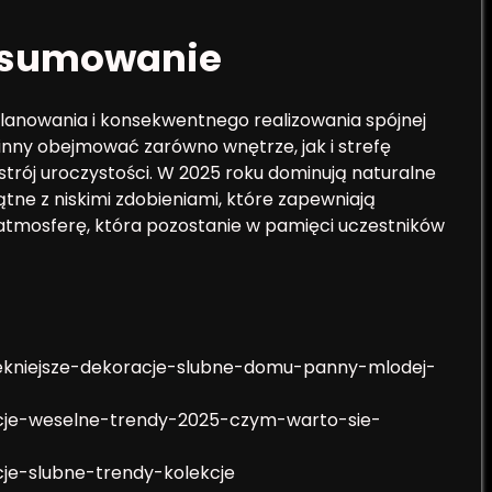
sumowanie
nowania i konsekwentnego realizowania spójnej
inny obejmować zarówno wnętrze, jak i strefę
trój uroczystości. W 2025 roku dominują naturalne
tne z niskimi zdobieniami, które zapewniają
 atmosferę, która pozostanie w pamięci uczestników
piekniejsze-dekoracje-slubne-domu-panny-mlodej-
oracje-weselne-trendy-2025-czym-warto-sie-
acje-slubne-trendy-kolekcje