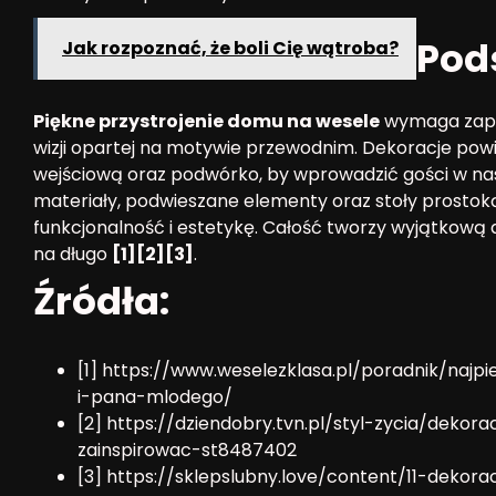
Pod
Jak rozpoznać, że boli Cię wątroba?
Piękne przystrojenie domu na wesele
wymaga zapla
wizji opartej na motywie przewodnim. Dekoracje pow
wejściową oraz podwórko, by wprowadzić gości w nas
materiały, podwieszane elementy oraz stoły prostoką
funkcjonalność i estetykę. Całość tworzy wyjątkową
na długo
[1][2][3]
.
Źródła:
[1] https://www.weselezklasa.pl/poradnik/naj
i-pana-mlodego/
[2] https://dziendobry.tvn.pl/styl-zycia/dek
zainspirowac-st8487402
[3] https://sklepslubny.love/content/11-dekor