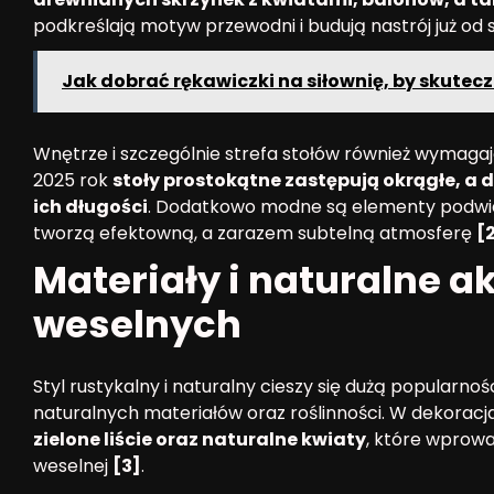
podkreślają motyw przewodni i budują nastrój już 
Jak dobrać rękawiczki na siłownię, by skutecz
Wnętrze i szczególnie strefa stołów również wymagaj
2025 rok
stoły prostokątne zastępują okrągłe, a 
ich długości
. Dodatkowo modne są elementy podwie
tworzą efektowną, a zarazem subtelną atmosferę
[
Materiały i naturalne 
weselnych
Styl rustykalny i naturalny cieszy się dużą popularno
naturalnych materiałów oraz roślinności. W dekorac
zielone liście oraz naturalne kwiaty
, które wprowa
weselnej
[3]
.