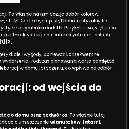
ji. To właśnie na nim bazuje dobór kolorów,
ch. Może nim być np. styl boho, rustykalny lub
erystyczne symbole i dodatki. Przykładowo, styl boho
zaś rustykalny bazuje na naturalnych materiałach
[1][3]
.
etyki, ale i wygody, ponieważ konsekwentne
o wydarzenia. Podczas planowania warto pamiętać,
dekoracji w domu i otoczeniu, co wpływa na odbiór
racji: od wejścia do
cie do domu oraz podwórko
. To właśnie tutaj
zadbać o umieszczenie
wianuszków, latarni,
e ozdób z tiulu i koronki
. Takie detale