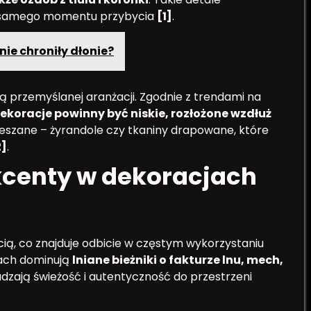
od samego momentu przybycia
[1]
.
nie chroniły dłonie?
ą przemyślanej aranżacji. Zgodnie z trendami na
dekoracje powinny być niskie, rozłożone wzdłuż
szane – żyrandole czy tkaniny drapowane, które
2]
.
akcenty w dekoracjach
ścią, co znajduje odbicie w częstym wykorzystaniu
jach dominują
lniane bieżniki o fakturze lnu, mech,
dzają świeżość i autentyczność do przestrzeni