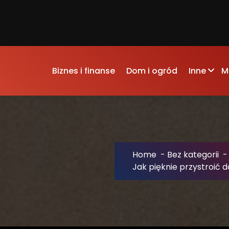
Biznes i finanse
Dom i ogród
Inne
M
Home
-
Bez kategorii
Jak pięknie przystroić 