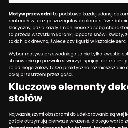
Motyw przewodni
to podstawa każdej udanej dekorac
materiałów oraz poszczególnych elementów zdobniczy
klasyczny, gdzie każdy z nich niesie ze sobą charakt
to przede wszystkim koronki, łapacze snów i kwiaty, 
takich jak drewno, świece czy figurki w kształcie serc
Wybór motywu przewodniego to nie tylko kwestia est
stosowanie go pozwala stworzyć spójny obraz całeg
że od niego zależy także praktyczne rozmieszczenie 
całej przestrzeni przez gości.
Kluczowe elementy deko
stołów
Najważniejszymi obszarami do udekorowania są
wejś
goście otrzymują pierwsze wrażenie, dlatego warto 
drewnianych skrzynek z kwiatami, balonów, a takż