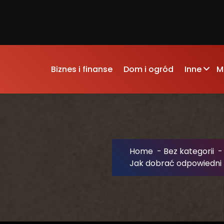
Biznes i finanse
Dom i ogród
Inne
M
Home
-
Bez kategorii
Jak dobrać odpowiedni kl