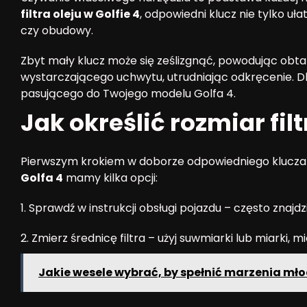
filtra oleju w Golfie 4
, odpowiedni klucz nie tylko uł
czy obudowy.
Zbyt mały klucz może się ześlizgnąć, powodując obtarc
wystarczającego uchwytu, utrudniając odkręcenie. Dla
pasującego do Twojego modelu Golfa 4.
Jak określić rozmiar filt
Pierwszym krokiem w doborze odpowiedniego klucza je
Golfa 4
mamy kilka opcji:
1. Sprawdź w instrukcji obsługi pojazdu – często znajd
2. Zmierz średnicę filtra – użyj suwmiarki lub miarki, 
Jakie wesele wybrać, by spełnić marzenia mło