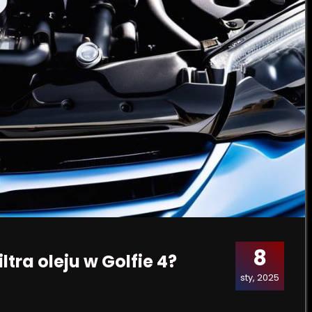
8
tra oleju w Golfie 4?
sty, 2025