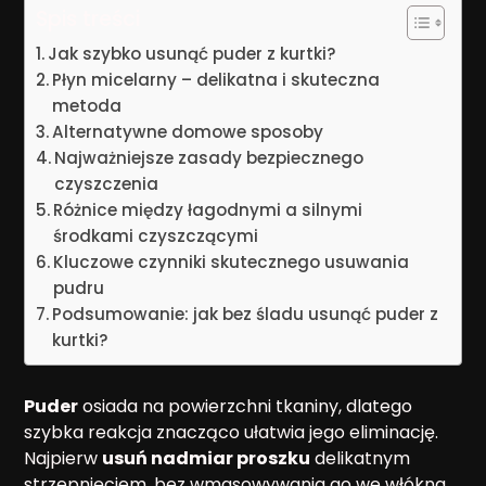
Spis treści
Jak szybko usunąć puder z kurtki?
Płyn micelarny – delikatna i skuteczna
metoda
Alternatywne domowe sposoby
Najważniejsze zasady bezpiecznego
czyszczenia
Różnice między łagodnymi a silnymi
środkami czyszczącymi
Kluczowe czynniki skutecznego usuwania
pudru
Podsumowanie: jak bez śladu usunąć puder z
kurtki?
Puder
osiada na powierzchni tkaniny, dlatego
szybka reakcja znacząco ułatwia jego eliminację.
Najpierw
usuń nadmiar proszku
delikatnym
strzepnięciem, bez wmasowywania go we włókna.