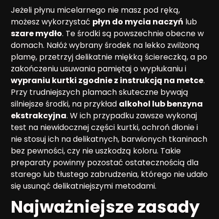
Jeżeli płynu micelarnego nie masz pod ręką,
możesz wykorzystać
płyn do mycia naczyń
lub
szare mydło
. Te środki są powszechnie obecne w
domach. Nałóż wybrany środek na lekko zwilżoną
plamę, przetrzyj delikatnie miękką ściereczką, a po
zakończeniu usuwania pamiętaj o wypłukaniu i
wypraniu kurtki zgodnie z instrukcją na metce
.
Przy trudniejszych plamach skuteczne bywają
silniejsze środki, na przykład
alkohol lub benzyna
ekstrakcyjna
. W ich przypadku zawsze wykonaj
test na niewidocznej części kurtki, ochroń dłonie i
nie stosuj ich na delikatnych, barwionych tkaninach
bez pewności, czy nie uszkodzą koloru. Takie
preparaty powinny pozostać ostatecznością dla
starego lub tłustego zabrudzenia, którego nie udało
się usunąć delikatniejszymi metodami.
Najważniejsze zasady