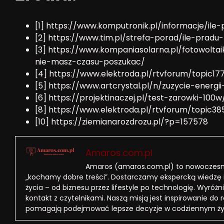
[1] https://www.komputronik.pl/informacje/il
[2] https://www.tim.pl/strefa-porad/ile-prad
[3] https://www.kompaniasolarna.pl/fotowolta
nie-masz-czasu-poszukac/
[4] https://www.elektroda.pl/rtvforum/topic17
[5] https://www.artcrystal.pl/n/zuzycie-energ
[6] https://projektinaczej.pl/test-zarowki-100w
[8] https://www.elektroda.pl/rtvforum/topic3
[10] https://ziemianarozdrozu.pl/?p=157578
Amaros.com.pl
Amaros (amaros.com.pl) to nowoczesny
„kochamy dobre treści”. Dostarczamy ekspercką wiedzę 
życia – od biznesu przez lifestyle po technologię. Wyróżni
kontakt z czytelnikami. Naszą misją jest inspirowanie do 
pomagają podejmować lepsze decyzje w codziennym ży