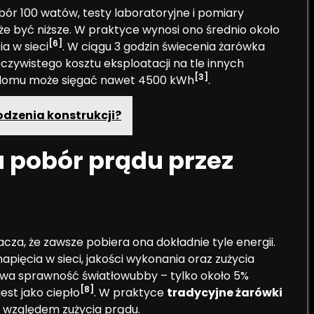
ór 100 watów, testy laboratoryjne i pomiary
że być niższe. W praktyce wynosi ono średnio około
[6]
a w sieci
. W ciągu 3 godzin świecenia żarówka
eczywistego kosztu eksploatacji na tle innych
[3]
w domu może sięgać nawet 4500 kWh
.
odzenia konstrukcji?
 pobór prądu przez
za, że zawsze pobiera ona dokładnie tyle energii.
ięcia w sieci, jakości wykonania oraz zużycia
ywa sprawność światłowubby – tylko około 5%
[8]
est jako ciepło
. W praktyce
tradycyjne żarówki
d względem zużycia prądu.