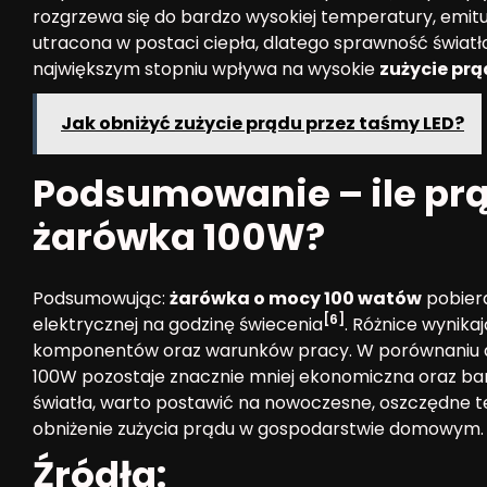
rozgrzewa się do bardzo wysokiej temperatury, emituj
utracona w postaci ciepła, dlatego sprawność światło
największym stopniu wpływa na wysokie
zużycie pr
Jak obniżyć zużycie prądu przez taśmy LED?
Podsumowanie – ile prą
żarówka 100W?
Podsumowując:
żarówka o mocy 100 watów
pobiera
[6]
elektrycznej na godzinę świecenia
. Różnice wynika
komponentów oraz warunków pracy. W porównaniu d
100W pozostaje znacznie mniej ekonomiczna oraz ba
światła, warto postawić na nowoczesne, oszczędne te
obniżenie zużycia prądu w gospodarstwie domowym.
Źródła: