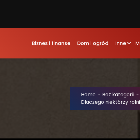
Biznes i finanse
Dom i ogród
Inne
M
Home
-
Bez kategorii
Dlaczego niektórzy roln