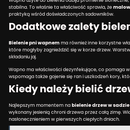
Wapno użyte do bielenia odbija promienie słoneczne,
stabilna. To właśnie ta właściwość sprawia, że
malowa
praktyką wśród doświadczonych sadowników.
Dodatkowe zalety biele
Bielenie pni wapnem
ma również inne korzystne właś
które mogłyby zagnieździć się w korze drzew. Warstw
składaniu jaj.
Wapno ma właściwości dezynfekujące, co pomaga w 
wspomaga także gojenie się ran i uszkodzeń kory, kt
Kiedy należy bielić drz
Najlepszym momentem na
bielenie drzew w sadzie
wykonany jesienią chroni drzewa przez całą zimę. Wi
nasłonecznieniem w pierwszych ciepłych dniach.