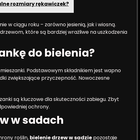
alne rozmiary rękawiczek?
e w ciągu roku – zarówno jesienią, jak i wiosną.
drzewom, które są bardziej wrażliwe na uszkodzenia
nkę do bielenia?
j mieszanki. Podstawowym składnikiem jest wapno
rodki zwiększające przyczepność. Nowoczesne
anki są kluczowe dla skuteczności zabiegu. Zbyt
dpowiedniej ochrony.
zew w sadach
rony roślin,
bielenie drzew w sadzie
pozostaje