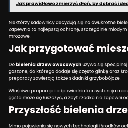
Jak prawidłowo zmierzyć dłoń, by dobrać ide
Niektórzy sadownicy decydują się na dwukrotne bieleni
Zapewnia to najlepszą ochronę, szczególnie młodym 
mrozowe.
Jak przygotować miesza
Do
bielenia drzew owocowych
używa się specjalne
gaszone, do którego dodaje się często glinkę oraz ś
preparaty zawierają także składniki grzybobójcze.
Właściwe proporcje i odpowiednia konsystencja miesz
gęsta może się łuszczyć, a zbyt rzadka nie zapewni o
Przyszłość bielenia dr
Mimo pojawienia się nowych technologii i środków och