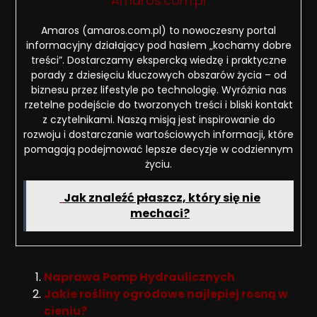
Amaros.com.pl
Amaros (amaros.com.pl) to nowoczesny portal
informacyjny działający pod hasłem „kochamy dobre
treści”. Dostarczamy ekspercką wiedzę i praktyczne
porady z dziesięciu kluczowych obszarów życia – od
biznesu przez lifestyle po technologię. Wyróżnia nas
rzetelne podejście do tworzonych treści i bliski kontakt
z czytelnikami. Naszą misją jest inspirowanie do
rozwoju i dostarczanie wartościowych informacji, które
pomagają podejmować lepsze decyzje w codziennym
życiu.
Jak znaleźć płaszcz, który się nie
mechaci?
Naprawa Pomp Hydraulicznych
Jakie rośliny ogrodowe najlepiej rosną w
cieniu?