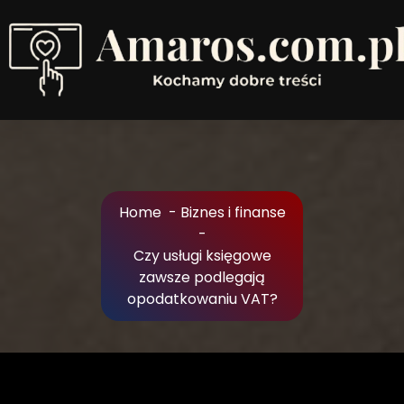
Skip
to
Content
Kochamy dobre treści
Home
-
Biznes i finanse
-
Czy usługi księgowe
zawsze podlegają
opodatkowaniu VAT?