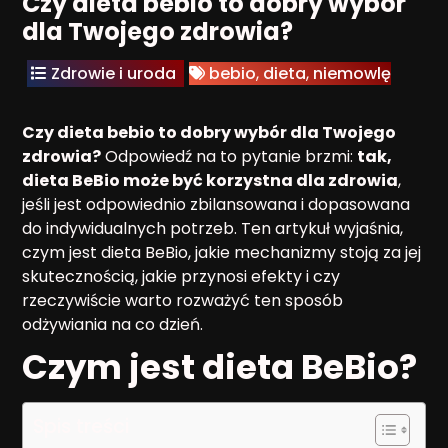
Czy dieta bebio to dobry wybór
dla Twojego zdrowia?
Zdrowie i uroda
bebio
,
dieta
,
niemowlę
Czy dieta bebio to dobry wybór dla Twojego
zdrowia?
Odpowiedź na to pytanie brzmi:
tak,
dieta BeBio może być korzystna dla zdrowia
,
jeśli jest odpowiednio zbilansowana i dopasowana
do indywidualnych potrzeb. Ten artykuł wyjaśnia,
czym jest dieta BeBio, jakie mechanizmy stoją za jej
skutecznością, jakie przynosi efekty i czy
rzeczywiście warto rozważyć ten sposób
odżywiania na co dzień.
Czym jest dieta BeBio?
Spis treści