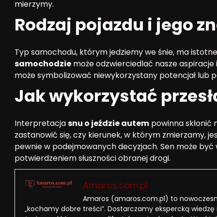
mierzymy.
Rodzaj pojazdu i jego z
Typ samochodu, którym jedziemy we śnie, ma istotn
samochodzie
może odzwierciedlać nasze aspiracje i
może symbolizować niewykorzystany potencjał lub po
Jak wykorzystać przesł
Interpretacja
snu o jeździe autem
powinna skłonić n
zastanowić się, czy kierunek, w którym zmierzamy, je
pewnie w podejmowanych decyzjach. Sen może być 
potwierdzeniem słuszności obranej drogi.
Amaros.com.pl
Amaros (amaros.com.pl) to nowoczesny
„kochamy dobre treści”. Dostarczamy ekspercką wiedzę 