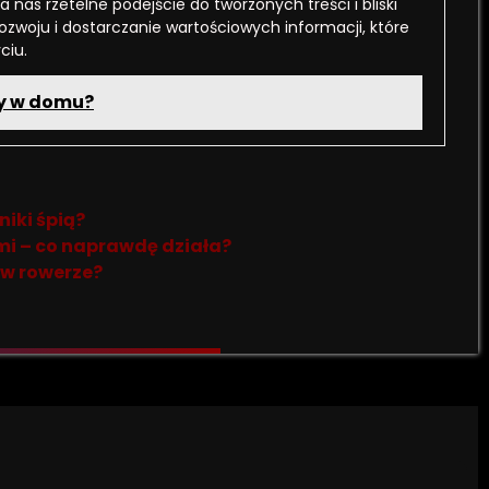
a nas rzetelne podejście do tworzonych treści i bliski
rozwoju i dostarczanie wartościowych informacji, które
ciu.
ty w domu?
niki śpią?
i – co naprawdę działa?
 w rowerze?