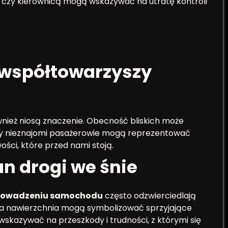
i czy kierownicą mogą wskazywać na utratę kontroli
 współtowarzyszy
nież niosą znaczenie. Obecność bliskich może
dy nieznajomi pasażerowie mogą reprezentować
ści, które przed nami stoją.
n drogi we śnie
prowadzeniu samochodu
często odzwierciedlają
bra nawierzchnia mogą symbolizować sprzyjające
wskazywać na przeszkody i trudności, z którymi się