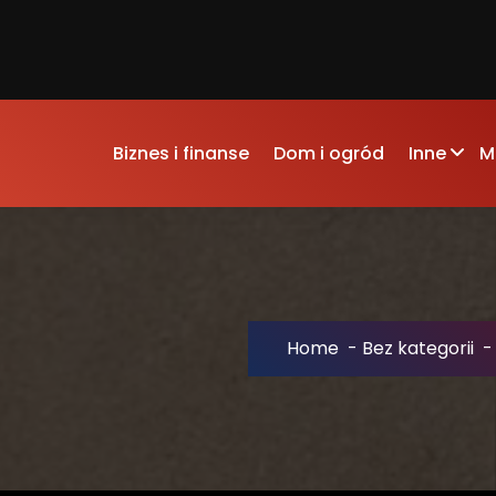
Biznes i finanse
Dom i ogród
Inne
M
Home
-
Bez kategorii