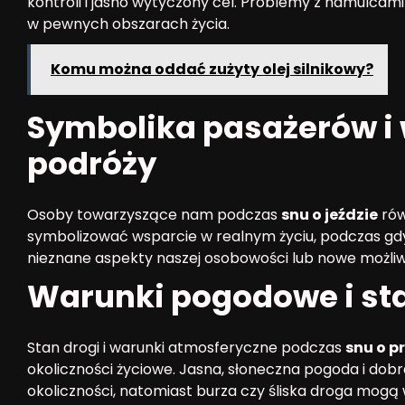
kontroli i jasno wytyczony cel. Problemy z hamulcam
w pewnych obszarach życia.
Komu można oddać zużyty olej silnikowy?
Symbolika pasażerów i
podróży
Osoby towarzyszące nam podczas
snu o jeździe
rów
symbolizować wsparcie w realnym życiu, podczas g
nieznane aspekty naszej osobowości lub nowe możliwo
Warunki pogodowe i sta
Stan drogi i warunki atmosferyczne podczas
snu o 
okoliczności życiowe. Jasna, słoneczna pogoda i do
okoliczności, natomiast burza czy śliska droga mogą 