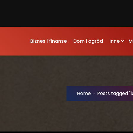
Biznes i finanse
Dom i ogród
Inne
M
Home
-
Posts tagged "ł