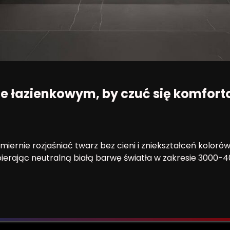
rze łazienkowym, by czuć się komfor
ernie rozjaśniać twarz bez cieni i zniekształceń kolorów
ierając neutralną białą barwę światła w zakresie 3000-4
ze łazienkowym, by czuć się komfortowo?