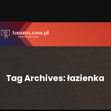
Skip
to
Content
Kochamy dobre treści
Tag Archives: łazienka