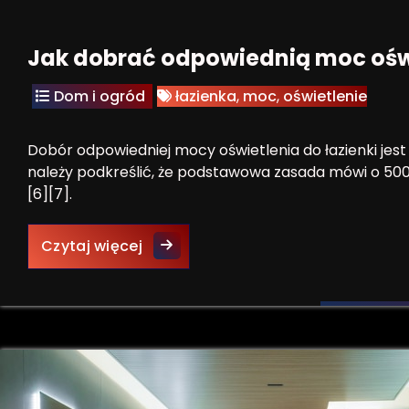
Jak dobrać odpowiednią moc oświ
Dom i ogród
łazienka
,
moc
,
oświetlenie
Dobór odpowiedniej mocy oświetlenia do łazienki jes
należy podkreślić, że podstawowa zasada mówi o 50
[6][7].
Jak dobrać odpowiednią moc oświe
Czytaj więcej