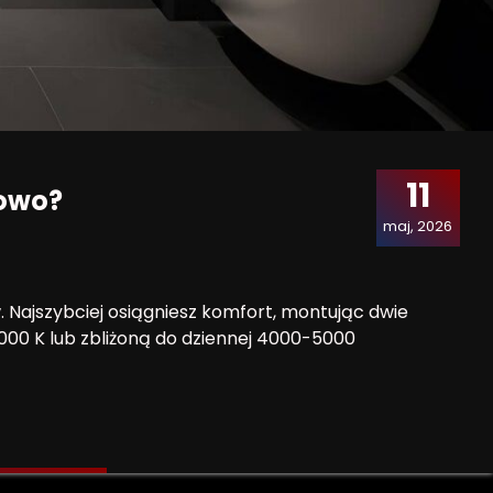
11
towo?
maj, 2026
. Najszybciej osiągniesz komfort, montując dwie
000 K lub zbliżoną do dziennej 4000-5000