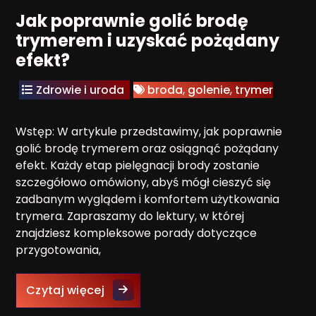
Jak poprawnie golić brodę
trymerem i uzyskać pożądany
efekt?
Zdrowie i uroda
broda
,
golenie
,
trymer
Wstęp: W artykule przedstawimy, jak poprawnie
golić brodę trymerem oraz osiągnąć pożądany
efekt. Każdy etap pielęgnacji brody zostanie
szczegółowo omówiony, abyś mógł cieszyć się
zadbanym wyglądem i komfortem użytkowania
trymera. Zapraszamy do lektury, w której
znajdziesz kompleksowe porady dotyczące
przygotowania,
Jak poprawnie golić brodę trymere
Czytaj więcej