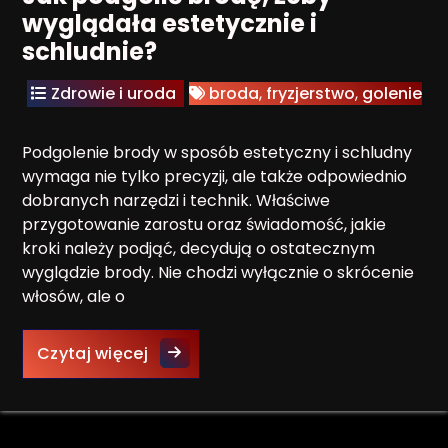
wyglądała estetycznie i
schludnie?
Zdrowie i uroda
broda
,
fryzjerstwo
,
golenie
Podgolenie brody w sposób estetyczny i schludny
wymaga nie tylko precyzji, ale także odpowiednio
dobranych narzędzi i technik. Właściwe
przygotowanie zarostu oraz świadomość, jakie
kroki należy podjąć, decydują o ostatecznym
wyglądzie brody. Nie chodzi wyłącznie o skrócenie
włosów, ale o
Jak podgolić brodę, żeby wyglądała
Czytaj więcej