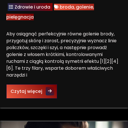
Zdrowie i uroda
broda
,
golenie
,
pielęgnacja
Aby osiągnąć perfekcyjnie równe golenie brody,
przygotuj skórę i zarost, precyzyjnie wyznacz linie
policzków, szczęki i szyi, a następnie prowadź
golenie z włosem krótkimi, kontrolowanymi
ruchami z ciągłą kontrolą symetrii efektu [1][2][4]
[6]. Te trzy filary, wsparte doborem właściwych
narzędzi i
Jak osiągnąć perfekcyjnie równe go
Czytaj więcej